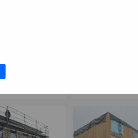
sradhus i Ältadalen
Etapp 2 i moderna Pi
 500 000 SEK
3 000 000 S
Årl. avkastn.
:
Löptid
:
Årl
 mån
13%
Upp till 10 mån
sslag
:
Investerare
:
Investeringsslag
:
In
1
Lån
Se detaljer
Se detalje