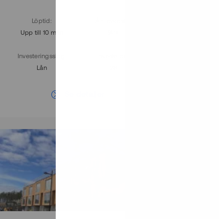
Löptid
:
Årl. avkastn.
:
Löptid
:
Upp till 10 mån
14%
Upp till 7
Investeringsslag
:
Investerare
:
Investering
Lån
28
Lån
Se detaljer
Återbetalt