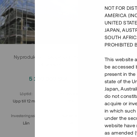
NOT FOR DIST
AMERICA (IN
UNITED STATE
JAPAN, AUST
SOUTH AFRIC
PROHIBITED 
Nyproduktion i Stockholm med
Slutf
This website a
bottenpant
be accessed by
present in the
5 200 000 SEK
2
state of the U
Japan, Austra
Löptid
:
Årl. avkastn.
:
Löptid
:
do not constitu
Upp till 12 mån
11%
Upp till 8
acquire or inv
in which such o
Investeringsslag
:
Investerare
:
Investering
under the secu
Lån
58
Lån
website have n
as amended (th