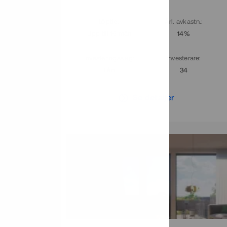
. avkastn.
:
Löptid
:
Årl. avkastn.
:
14%
Upp till 16 mån
14%
vesterare
:
Investeringsslag
:
Investerare
:
43
Lån
34
r
Se detaljer