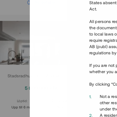
Se detaljer
States absent 
Act.
All persons re
the documents 
to local laws o
require regist
AB (publ) assu
regulations by
If you are not
whether you ar
Stadsradhus med påbörjat tillträde
Stadsradh
By clicking “C
5 000 000 SEK
4
Not a res
Löptid
:
Årl. avkastn.
:
Löptid
:
other res
Upp till 6 mån
14%
Upp till 6
under the
A residen