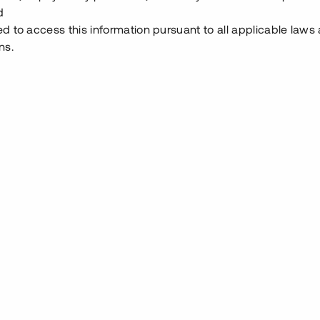
sslag
:
Investerare
:
Investeringsslag
:
In
d
64
Lån
ed to access this information pursuant to all applicable laws
ns.
Se detaljer
Se detalje
sprojekt i expansiva Nacka
Bostadsprojekt säkers
bottenpant
 000 000 SEK
3 000 000 S