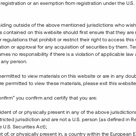
Se detaljer
Se detalje
registration or an exemption from registration under the U.S. 
siding outside of the above mentioned jurisdictions who wis
contained on this website should first ensure that they are 
r regulations that prohibit or restrict their right to access this
ration or approval for any acquisition of securities by them. T
mes no responsibility if there is a violation of applicable law
 any person.
 permitted to view materials on this website or are in any dou
e permitted to view these materials, please exit this website
us med inflyttning 2024
Långt gången byggnati
onfirm” you confirm and certify that you are:
 000 000 SEK
4 000 000 S
ident of or physically present in any of the above jurisdiction
Årl. avkastn.
:
Löptid
:
Årl
tricted jurisdiction and are not a U.S. person (as defined in R
 mån
14%
Upp till 6 mån
 U.S. Securities Act);
t of, or physically present in, a country within the European