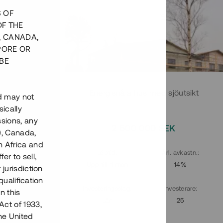
S OF
OF THE
, CANADA,
PORE OR
BE
 Riksgränsen
Energisnåla hus med sjöutsikt
nd may not
ically
ssions, any
EK
2 500 000 SEK
), Canada,
h Africa and
. avkastn.
:
Löptid
:
Årl. avkastn.
:
fer to sell,
13%
Upp till 11 mån
14%
 jurisdiction
qualification
vesterare
:
Investeringsslag
:
Investerare
:
n this
49
Lån
25
Act of 1933,
the United