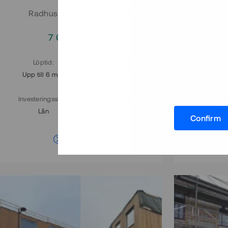
Radhus med inflyttning i Q2
Stad
7 000 000 SEK
4
Löptid
:
Årl. avkastn.
:
Löptid
:
Upp till 6 mån
14%
Upp till 2
Investeringsslag
:
Investerare
:
Investering
Lån
84
Lån
Confirm
Se detaljer