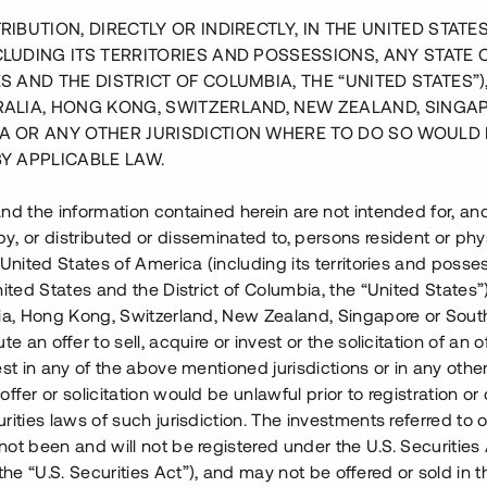
RIBUTION, DIRECTLY OR INDIRECTLY, IN THE UNITED STATE
CLUDING ITS TERRITORIES AND POSSESSIONS, ANY STATE 
S AND THE DISTRICT OF COLUMBIA, THE “UNITED STATES”)
RALIA, HONG KONG, SWITZERLAND, NEW ZEALAND, SINGA
A OR ANY OTHER JURISDICTION WHERE TO DO SO WOULD 
BY APPLICABLE LAW.
as etapp 1 i Värnamo
16 av 17 sålda bostäder i
nd the information contained herein are not intended for, a
, or distributed or disseminated to, persons resident or phys
 United States of America (including its territories and posse
 000 000 SEK
5 000 000 S
nited States and the District of Columbia, the “United States”
lia, Hong Kong, Switzerland, New Zealand, Singapore or Sout
Årl. avkastn.
:
Löptid
:
Årl
te an offer to sell, acquire or invest or the solicitation of an of
 mån
14%
Upp till 7 mån
est in any of the above mentioned jurisdictions or in any other
ffer or solicitation would be unlawful prior to registration or 
sslag
:
Investerare
:
Investeringsslag
:
In
rities laws of such jurisdiction. The investments referred to o
44
Lån
ot been and will not be registered under the U.S. Securities 
e “U.S. Securities Act”), and may not be offered or sold in 