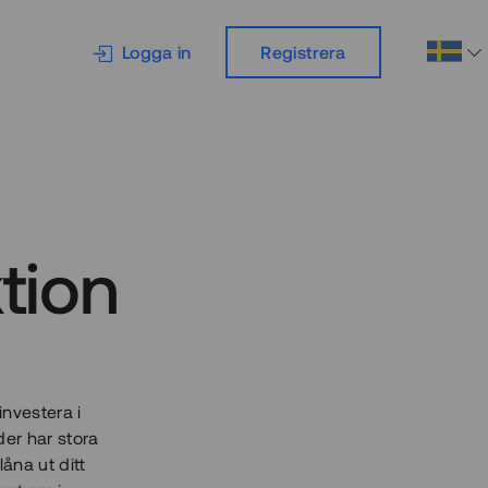
Logga in
Registrera
tion
investera i
der har stora
åna ut ditt