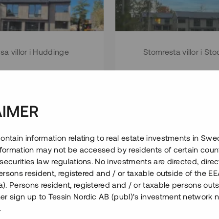
ösa villor i Huddinge
Stomresta villor i St
 000 000 SEK
2 000 000 S
Årl. avkastn.
:
Löptid
:
Årl
AIMER
0 mån
11%
Upp till 11 mån
sslag
:
Investerare
:
Investeringsslag
:
In
ontain information relating to real estate investments in Sw
54
Lån
information may not be accessed by residents of certain coun
securities law regulations. No investments are directed, direct
Se detaljer
Se detalje
 persons resident, registered and / or taxable outside of the 
. Persons resident, registered and / or taxable persons outs
er sign up to Tessin Nordic AB (publ)'s investment network 
.
Återbetalt