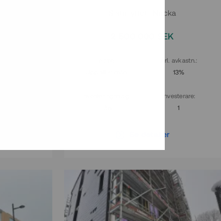
ne Hill
Sista lyftet i Nacka
EK
2 500 000 SEK
. avkastn.
:
Löptid
:
Årl. avkastn.
:
14%
Upp till 6 mån
13%
vesterare
:
Investeringsslag
:
Investerare
:
59
Lån
1
r
Se detaljer