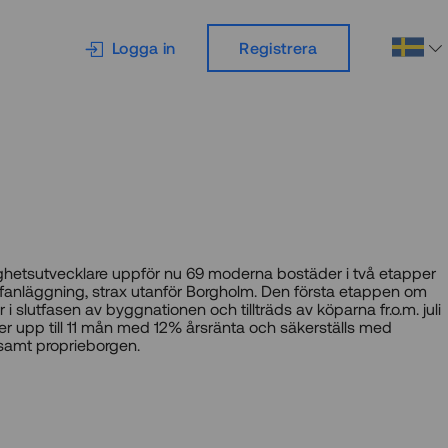
Logga in
Registrera
ighetsutvecklare uppför nu 69 moderna bostäder i två etapper
fanläggning, strax utanför Borgholm. Den första etappen om
 i slutfasen av byggnationen och tillträds av köparna fr.o.m. juli
er upp till 11 mån med 12% årsränta och säkerställs med
samt proprieborgen.