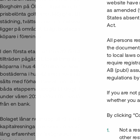
website have n
Borgholm på Öland. Läget är optimalt, ca 10 min från Borgh
as amended (th
prisbelönta golfbanor. Möjlighet till fri uthyrning av sitt bo
States absent 
städning, tvättservice och matleverans finns i samarbete m
Act.
ligger på området. Enligt bostadsrättsföreningens stadgar til
köpare i föreningen.
All persons re
the documents 
I den första etappen (hus 42-50) är 28 av 34 bostäder såld
to local laws o
tillträden pågår. Slutbesiktning är gjord och interimistiskt slu
require regist
köparna i hus 44-50 tillträder sina bostäder under juli månad 
AB (publ) assu
bostäderna i hus 42 sker i november 2023. I etapp 2 (hus 3
regulations by
sålts med förhandsavtal och där pågår stomresning. Den tota
båda etapperna uppgår till drygt 72% och projektet väntas var
If you are not
under våren 2024. Offert för den långsiktiga finansieringen vi
whether you ar
från en bank.
By clicking “C
Bolaget lånar nu in upp till 10 mkr för att delfinansiera byggna
kapitalresningar planeras under 2023/2024 för att färdigstä
Not a res
lång erfarenhet av fastighetsutveckling och har fyra återbeta
other res