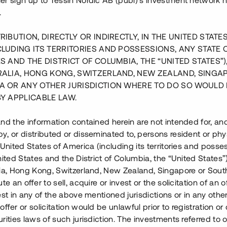
er sign up to Tessin Nordic AB (publ)'s investment network 
.
RIBUTION, DIRECTLY OR INDIRECTLY, IN THE UNITED STATE
CLUDING ITS TERRITORIES AND POSSESSIONS, ANY STATE 
S AND THE DISTRICT OF COLUMBIA, THE “UNITED STATES”)
RALIA, HONG KONG, SWITZERLAND, NEW ZEALAND, SINGA
A OR ANY OTHER JURISDICTION WHERE TO DO SO WOULD 
BY APPLICABLE LAW.
nd the information contained herein are not intended for, a
, or distributed or disseminated to, persons resident or phys
 United States of America (including its territories and posse
nited States and the District of Columbia, the “United States”
lia, Hong Kong, Switzerland, New Zealand, Singapore or Sout
te an offer to sell, acquire or invest or the solicitation of an of
est in any of the above mentioned jurisdictions or in any other
ffer or solicitation would be unlawful prior to registration or 
rities laws of such jurisdiction. The investments referred to o
der
i två etapper strax utanför