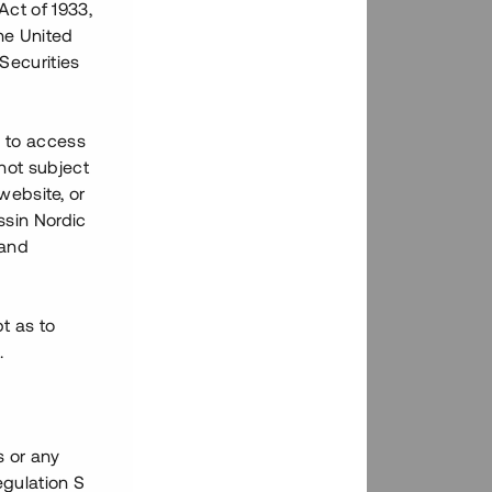
Act of 1933,
the United
Securities
h to access
not subject
 website, or
essin Nordic
 and
bt as to
.
s or any
egulation S