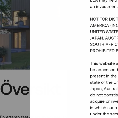
EEA may neith
an investment
NOT FOR DIST
AMERICA (IN
UNITED STATE
JAPAN, AUST
SOUTH AFRIC
PROHIBITED 
This website a
be accessed by
present in the
Översikt
state of the U
Japan, Austra
do not constitu
acquire or inv
in which such o
under the secu
En erfaren fastighetsutvecklare uppför nu
69 moderna bostä