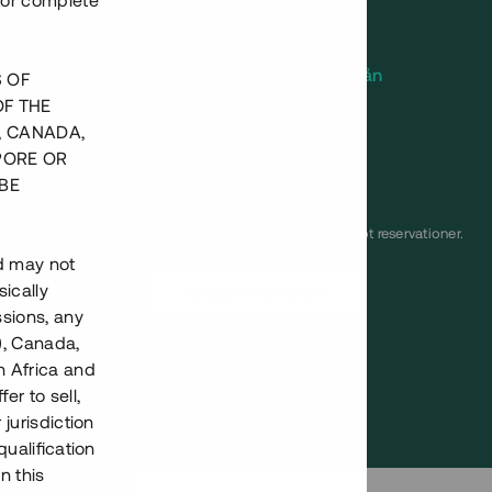
nor complete
Antal investerare
106
Investeringsslag
Lån
Löptid
Upp till 11 mån
S OF
Årsränta
12%
OF THE
Minimiinvestering
50 000 SEK
, CANADA,
Lånenummer
#23129-2
PORE OR
BE
Detta projekt är avslutat och vi tar inte längre emot reservationer.
nd may not
ically
Registrera konto
ssions, any
), Canada,
Har du frågor eller funderingar?
h Africa and
Svar på vanliga frågor hittar du
här
.
fer to sell,
 jurisdiction
qualification
n this