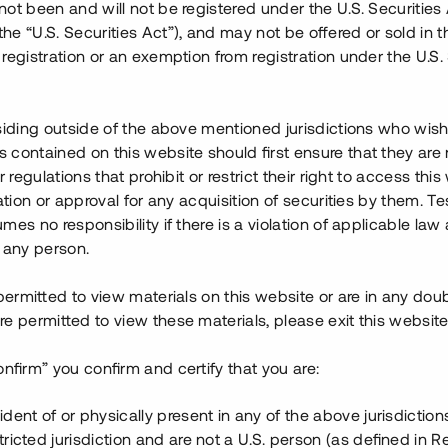
ot been and will not be registered under the U.S. Securities 
olms centrum, mitt på Ekerums
e “U.S. Securities Act”), and may not be offered or sold in 
ende samt tjänster såsom
registration or an exemption from registration under the U.S. 
ed hotellet Ekerum Resort som
låts juridiska personer som
siding outside of the above mentioned jurisdictions who wis
contained on this website should first ensure that they are 
a med upplåtelseavtal och
r regulations that prohibit or restrict their right to access this
tbesked har erhållits. De första
ration or approval for any acquisition of securities by them. T
och inflyttning i de sista
mes no responsibility if there is a violation of applicable law
2-40) har 22 av 35 bostäder
 any person.
la försäljningsgraden för
a helt inflyttat och klart
 permitted to view materials on this website or are in any dou
d färdigställandet har erhållits
e permitted to view these materials, please exit this website
onfirm” you confirm and certify that you are:
tionen. Ytterligare fyra
lla etapp 2. Teamet bakom har
ident of or physically present in any of the above jurisdiction
lda lån via Tessin.
tricted jurisdiction and are not a U.S. person (as defined in R