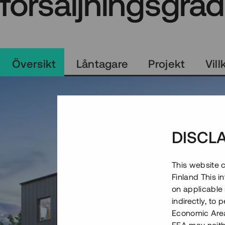
försäljningsgrad
Översikt
Låntagare
Projekt
Vill
DISCL
This website c
Finland This 
on applicable 
indirectly, to
Economic Area)