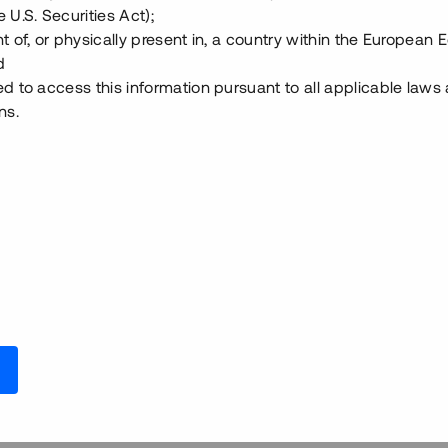
redovisade tillgångar om ca
 U.S. Securities Act);
 årsränta och säkerställs med
t of, or physically present in, a country within the European
d
ed to access this information pursuant to all applicable laws
ns.