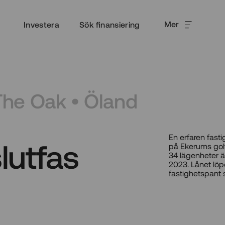
Mer
Investera
Sök finansiering
The Oak • Öland
En erfaren fast
lutfas
på Ekerums gol
34 lägenheter är
2023. Lånet löp
fastighetspant 