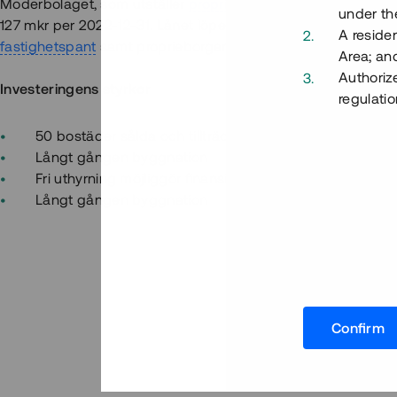
Moderbolaget, som utställer
proprieborgen
för erbjudandet, 
under the
127 mkr per 2022-12-31. Lånet löper upp till 11 mån med 12%
A residen
fastighetspant
samt proprieborgen.
Area; an
Authoriz
Investeringens styrkor
regulatio
50 bostäder sålda och tillträde påbörjad
Långt gången byggnation
Fri uthyrning möjliggör finansiering av eget boende
Långt gången byggnation
Confirm