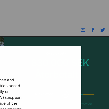
Rest kapital
7 830 000 SEK
Återbetalt
eden and
tries based
ly or
Riskbetyg
A
EEA (European
ide of the
Klicka på betyget för mer detaljerad information.