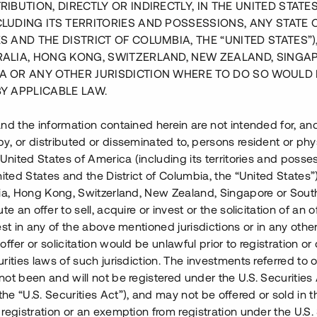
RIBUTION, DIRECTLY OR INDIRECTLY, IN THE UNITED STATE
CLUDING ITS TERRITORIES AND POSSESSIONS, ANY STATE 
S AND THE DISTRICT OF COLUMBIA, THE “UNITED STATES”)
RALIA, HONG KONG, SWITZERLAND, NEW ZEALAND, SINGA
A OR ANY OTHER JURISDICTION WHERE TO DO SO WOULD 
BY APPLICABLE LAW.
nd the information contained herein are not intended for, a
, or distributed or disseminated to, persons resident or phys
 United States of America (including its territories and posse
nited States and the District of Columbia, the “United States”
lia, Hong Kong, Switzerland, New Zealand, Singapore or Sout
te an offer to sell, acquire or invest or the solicitation of an of
est in any of the above mentioned jurisdictions or in any other
ffer or solicitation would be unlawful prior to registration or 
rities laws of such jurisdiction. The investments referred to o
ot been and will not be registered under the U.S. Securities 
orth Park Villas i den populära
e “U.S. Securities Act”), and may not be offered or sold in 
mmer att bestå av 45 bostäder i
registration or an exemption from registration under the U.S. 