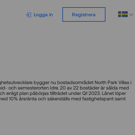
Logga in
Registrera
ighetsutvecklare bygger nu bostadsområdet North Park Villas i
id- och semesterorten Idre. 20 av 22 bostäder är sålda med
h enligt plan påbörjas tillträdet under Q1 2023. Lånet löper
 med 10% årsränta och säkerställs med fastighetspant samt