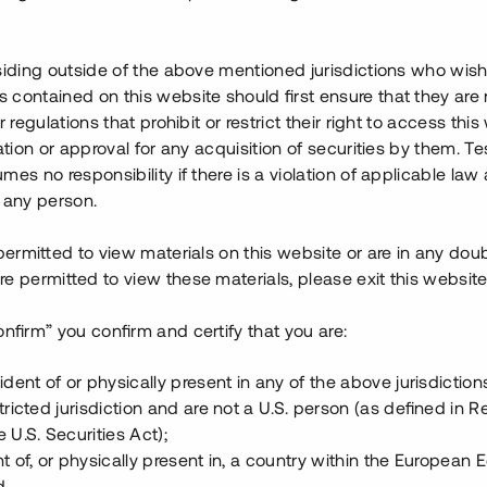
ll Idrefjällen Golfklubb samt den
amarbete med det närliggande
aciliteter samt möjlighet till
siding outside of the above mentioned jurisdictions who wis
contained on this website should first ensure that they are 
r regulations that prohibit or restrict their right to access this
ostäder med ett intäktsvärde
ration or approval for any acquisition of securities by them. T
7%. 20 bostäder är sålda med
mes no responsibility if there is a violation of applicable law
öpande fr.o.m. Q1 2023.
 any person.
fintligt lån samt delfinansiera
 permitted to view materials on this website or are in any dou
 och säkerställs med
e permitted to view these materials, please exit this website
onfirm” you confirm and certify that you are:
ident of or physically present in any of the above jurisdiction
tricted jurisdiction and are not a U.S. person (as defined in R
 U.S. Securities Act);
t of, or physically present in, a country within the European
d