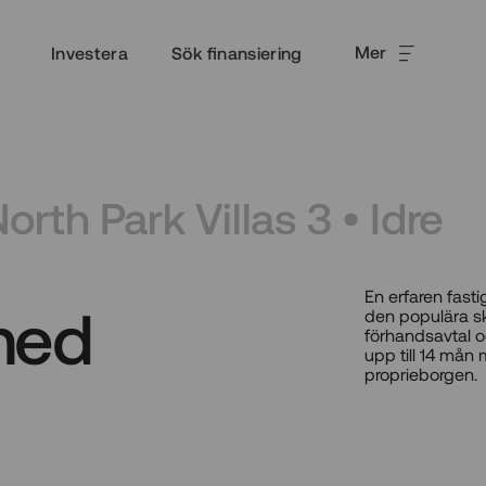
Mer
Investera
Sök finansiering
rth Park Villas 3 • Idre
En erfaren fast
 med
den populära sk
förhandsavtal oc
upp till 14 mån
proprieborgen.