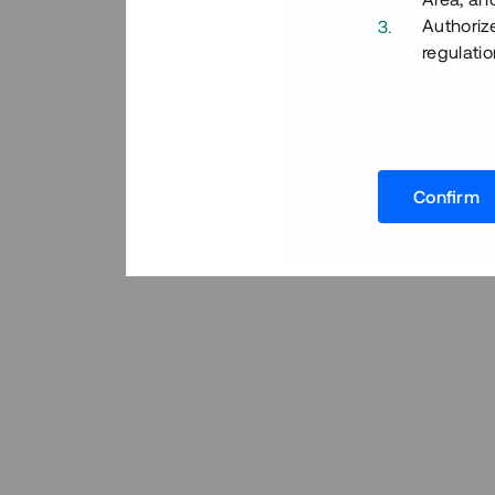
Authoriz
regulatio
Confirm