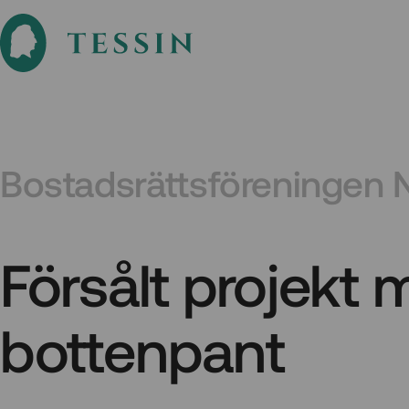
Bostadsrättsföreningen No
Försålt projekt
bottenpant