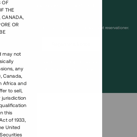
S OF
Lånenummer
#22178-1
OF THE
, CANADA,
PORE OR
Detta projekt är avslutat och vi tar inte längre emot reservationer.
BE
Registrera konto
nd may not
ically
Har du frågor eller funderingar?
ssions, any
Svar på vanliga frågor hittar du
här
.
), Canada,
h Africa and
fer to sell,
 jurisdiction
qualification
n this
Act of 1933,
the United
Securities