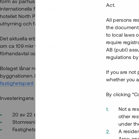
form av parhus och villor i närhet till centrala Idre, Himmelfjä
Act.
internationella flygplatsen. Ett unikt serviceerbjudande i s
hotellet North Park Hotel möjliggör b l a tillgång till hotellets f
All persons re
uthyrning och fastighetsskötsel.
the documents 
to local laws o
Det aktuella erbjudandet delfinansierar uppförandet av 22 b
require regist
om ca 109 mkr vilket ger en belåningsgrad (LTGDV) om ca 3
AB (publ) assu
förhandavtal och enligt plan påbörjas bostäderna tillträdas l
regulations by
Bolaget lånar nu in upp till 32,5 mkr för att refinansiera ett be
If you are not
byggnationen. Lånet löper upp till 14 mån med 10% årsränta
whether you ar
fastighetspant
samt
proprieborgen
.
By clicking “C
Investeringens styrkor
Not a res
20 av 22 sålda med förhandsavtal
other res
Stomresning pågår parallellt med interiört arbete
under the
Fastighetspant med bästa rätt
A residen
Area; an