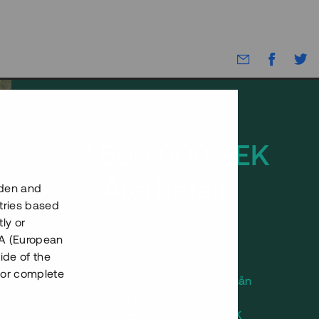
Rest kapital
32 500 000 SEK
Återbetalt
eden and
tries based
ly or
EEA (European
Antal investerare
1
ide of the
Investeringsslag
Lån
nor complete
Löptid
Upp till 14 mån
Årsränta
10%
Minimiinvestering
100 000 SEK