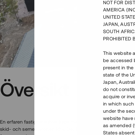
NOT FOR DIST
AMERICA (IN
UNITED STATE
JAPAN, AUST
SOUTH AFRIC
PROHIBITED 
This website a
be accessed by
present in the
state of the U
Översikt
Japan, Austra
do not constitu
acquire or inv
in which such o
under the secu
website have n
En erfaren fastighetsutvecklare bygger nu bostadsområdet N
as amended (th
skid- och semesterorten Idre. Det färdigställda projektet ko
States absent 