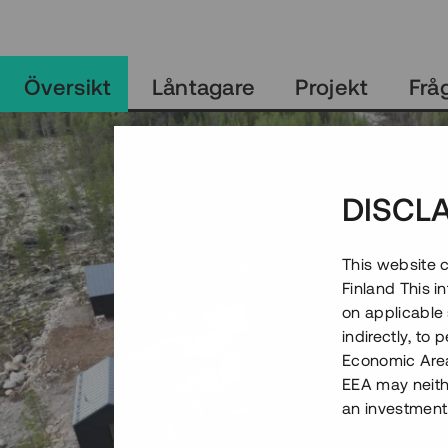
Översikt
Låntagare
Projekt
Frå
DISCL
This website c
Finland This 
on applicable 
indirectly, to
Economic Area)
EEA may neith
an investment