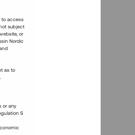
h to access
not subject
 website, or
essin Nordic
 and
bt as to
.
s or any
egulation S
 Economic