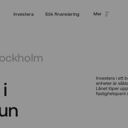
Mer
Investera
Sök finansiering
Stockholm
Investera i ett
i
enheter är sålda
Lånet löper upp
fastighetspant 
un