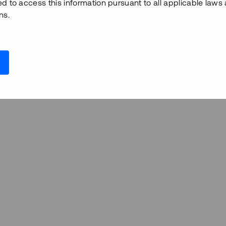
ed to access this information pursuant to all applicable laws
ns.