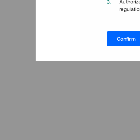
Authoriz
regulatio
Confirm