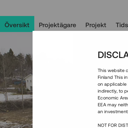
Översikt
Projektägare
Projekt
Tid
DISCL
This website c
Finland This 
on applicable 
indirectly, to
Economic Area)
EEA may neith
an investment
NOT FOR DIST