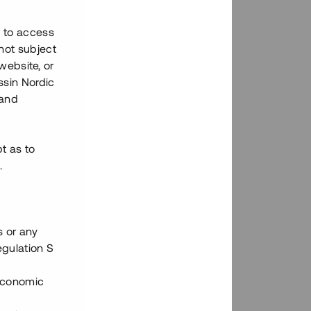
h to access
not subject
 website, or
essin Nordic
 and
bt as to
.
s or any
egulation S
 Economic