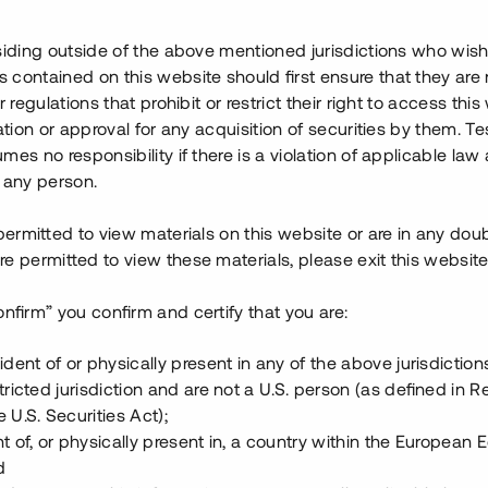
etsutvecklingsprojekt och har
siding outside of the above mentioned jurisdictions who wis
t i Älvsjö och Sollentuna.
contained on this website should first ensure that they are 
ngen av 2018.
r regulations that prohibit or restrict their right to access this
ration or approval for any acquisition of securities by them. T
till 19 mkr för att delfinansiera
mes no responsibility if there is a violation of applicable law
säkerställs med
fastighetspant
 any person.
 permitted to view materials on this website or are in any dou
e permitted to view these materials, please exit this website
onfirm” you confirm and certify that you are:
ident of or physically present in any of the above jurisdiction
tricted jurisdiction and are not a U.S. person (as defined in R
 U.S. Securities Act);
t of, or physically present in, a country within the European
d