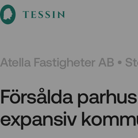
Atella Fastigheter AB • 
Försålda parhus 
expansiv komm