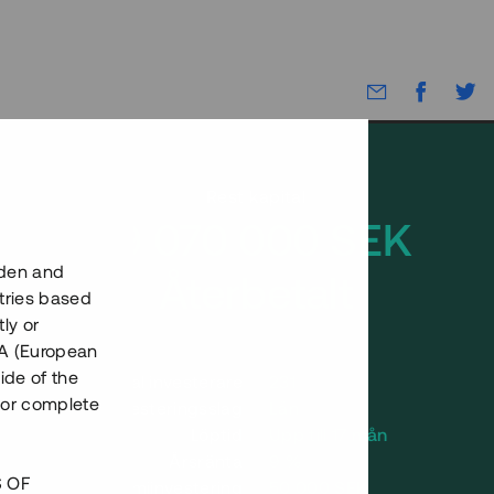
Rest kapital
19 070 000 SEK
eden and
Återbetalt
tries based
ly or
EEA (European
ide of the
Antal investerare
231
nor complete
Investeringsslag
Lån
Löptid
Upp till 17 mån
Årsränta
9 %
S OF
Minimiinvestering
50 000 SEK