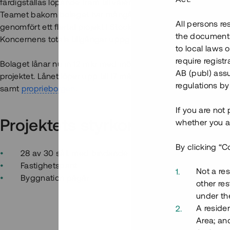
färdigställas löpande fram till våren 2020.
Teamet bakom bolaget har mångårig erfarenhet från fastigh
All persons re
genomfört ett flertal projekt i Stockholmsområdet, bland anna
the documents 
Koncernens totala tillgångar uppgick till ca 115 mkr vid utgå
to local laws o
require regist
Bolaget lånar nu in 12 mkr med möjlighet till överteckning upp 
AB (publ) assu
projektet. Lånet löper upp till 17 mån med 9 % årsränta och 
regulations by
samt
proprieborgen
.
If you are not
Projektets styrkor
whether you ar
By clicking “C
28 av 30 sålt med bindande förhandsavtal
Fastighetspant
Not a res
Byggnation pågår
other res
under the
A residen
Area; an