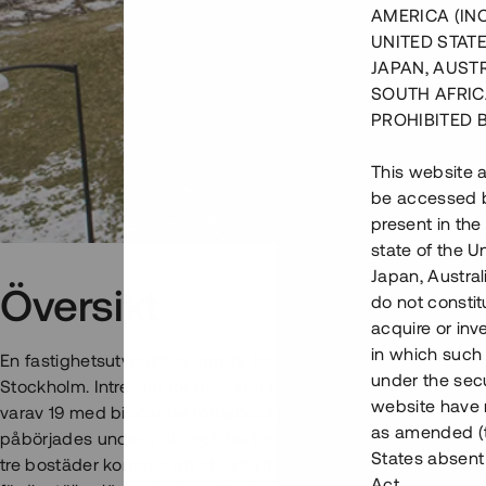
AMERICA (IN
UNITED STATE
JAPAN, AUST
SOUTH AFRIC
PROHIBITED 
This website a
be accessed by
present in the
state of the U
Japan, Austra
Översikt
do not constitu
acquire or inv
in which such o
En fastighetsutvecklare uppför totalt 30 bostadsrätter i Hu
under the secu
Stockholm. Intresset för projektet har varit stort och i dagsl
website have n
varav 19 med bindande förhandsavtal samt 9 med upplåtels
as amended (th
påbörjades under 2018 och tre bostadsrätter är klara och till
States absent 
tre bostäder kommer att stå inflyttningsklara under Q2 2019
Act.