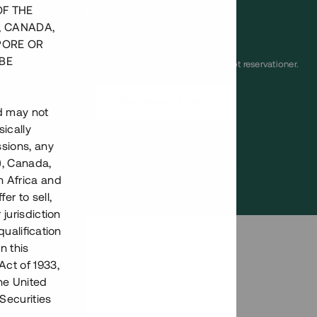
OF THE
Lånenummer
#19119-1
, CANADA,
PORE OR
BE
Detta projekt är avslutat och vi tar inte längre emot reservationer.
Registrera konto
nd may not
ically
Har du frågor eller funderingar?
ssions, any
Svar på vanliga frågor hittar du
här
.
), Canada,
h Africa and
fer to sell,
 jurisdiction
qualification
n this
Act of 1933,
the United
Securities