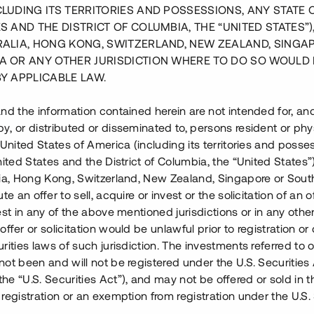
CLUDING ITS TERRITORIES AND POSSESSIONS, ANY STATE 
S AND THE DISTRICT OF COLUMBIA, THE “UNITED STATES”)
RALIA, HONG KONG, SWITZERLAND, NEW ZEALAND, SINGA
A OR ANY OTHER JURISDICTION WHERE TO DO SO WOULD 
BY APPLICABLE LAW.
nd the information contained herein are not intended for, a
, or distributed or disseminated to, persons resident or phys
 United States of America (including its territories and posse
nited States and the District of Columbia, the “United States”
lia, Hong Kong, Switzerland, New Zealand, Singapore or Sout
te an offer to sell, acquire or invest or the solicitation of an of
est in any of the above mentioned jurisdictions or in any other
ffer or solicitation would be unlawful prior to registration or 
ddinge strax söder om
rities laws of such jurisdiction. The investments referred to o
äget är 28 av 30 enheter sålda,
ot been and will not be registered under the U.S. Securities 
eavtal. Byggnationen
e “U.S. Securities Act”), and may not be offered or sold in 
trädda av köparna. Ytterligare
registration or an exemption from registration under the U.S. 
. Resterande enheter väntas