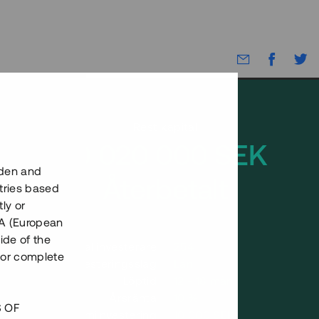
Rest kapital
10 020 000 SEK
eden and
Återbetalt
tries based
ly or
EEA (European
ide of the
Antal investerare
254
nor complete
Investeringsslag
Lån
Löptid
12 - 18 mån
Årsränta
10 %
S OF
Minimiinvestering
10 000 SEK