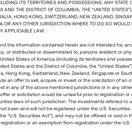
CLUDING ITS TERRITORIES AND POSSESSIONS, ANY STATE 
S AND THE DISTRICT OF COLUMBIA, THE “UNITED STATES”)
RALIA, HONG KONG, SWITZERLAND, NEW ZEALAND, SINGA
A OR ANY OTHER JURISDICTION WHERE TO DO SO WOULD 
BY APPLICABLE LAW.
nd the information contained herein are not intended for, a
, or distributed or disseminated to, persons resident or phys
Ljusterö Skärgårdsby
 United States of America (including its territories and posse
nited States and the District of Columbia, the “United States”
lia, Hong Kong, Switzerland, New Zealand, Singapore or Sout
te an offer to sell, acquire or invest or the solicitation of an of
est in any of the above mentioned jurisdictions or in any other
ffer or solicitation would be unlawful prior to registration or 
lms skärgård. Projektets första
rities laws of such jurisdiction. The investments referred to o
 har påbörjats och 23 av 31
ot been and will not be registered under the U.S. Securities 
e “U.S. Securities Act”), and may not be offered or sold in 
rs i bostadsrättsform. I etapp 2
registration or an exemption from registration under the U.S. 
tet klart och monteringen av