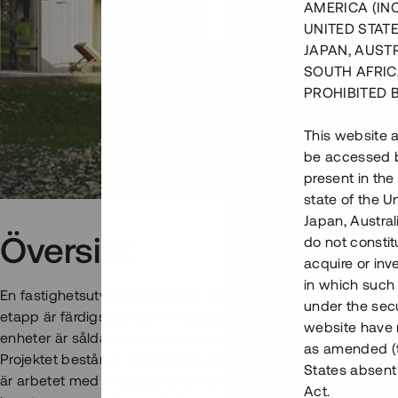
AMERICA (IN
UNITED STATE
JAPAN, AUST
SOUTH AFRIC
PROHIBITED 
This website a
be accessed by
present in the
state of the U
Japan, Austra
Översikt
do not constitu
acquire or inv
in which such o
En fastighetsutvecklare uppför ett nytt villaområde i Stockho
under the secu
etapp är färdigställd och inflyttad. Byggnationen av etapp 2
website have n
enheter är sålda med bindande upplåtelseavtal.
as amended (th
Projektet består av friliggande villor och ateljéhus som uppfö
States absent 
är arbetet med infrastrukturen samt en stor del av markarbe
Act.