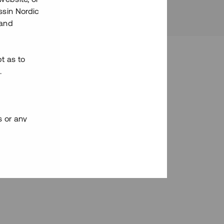
essin Nordic
 and
bt as to
.
s or any
egulation S
 Economic
 and