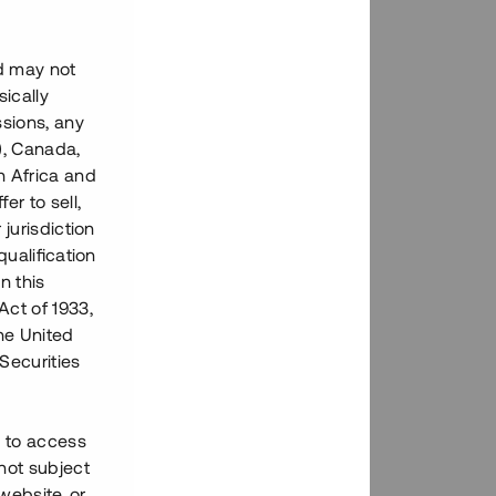
trera dig
på
nd may not
ically
ssions, any
), Canada,
h Africa and
fer to sell,
 jurisdiction
qualification
n this
Act of 1933,
the United
Securities
h to access
not subject
 website, or