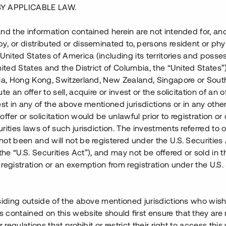
tresserad av att investera i äldrebostäder? Passa på att
regis
BY APPLICABLE LAW.
nd the information contained herein are not intended for, a
, or distributed or disseminated to, persons resident or phys
 United States of America (including its territories and posse
nited States and the District of Columbia, the “United States”
lia, Hong Kong, Switzerland, New Zealand, Singapore or Sout
te an offer to sell, acquire or invest or the solicitation of an of
est in any of the above mentioned jurisdictions or in any other
ffer or solicitation would be unlawful prior to registration or 
rities laws of such jurisdiction. The investments referred to o
ot been and will not be registered under the U.S. Securities 
e “U.S. Securities Act”), and may not be offered or sold in 
registration or an exemption from registration under the U.S. 
siding outside of the above mentioned jurisdictions who wis
contained on this website should first ensure that they are 
r regulations that prohibit or restrict their right to access this