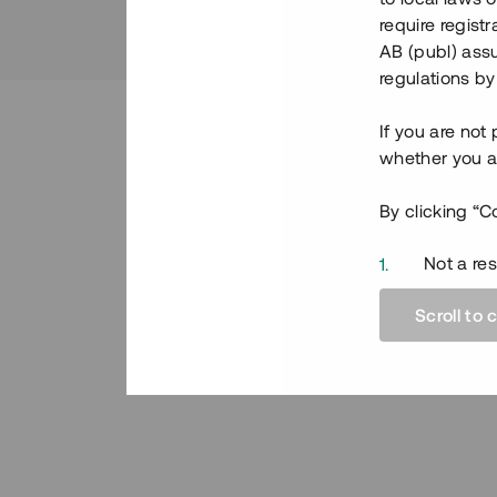
require regist
AB (publ) assu
regulations by
If you are not
whether you ar
By clicking “C
Not a res
other res
Scroll to 
under the
A residen
Area; an
Authoriz
regulatio