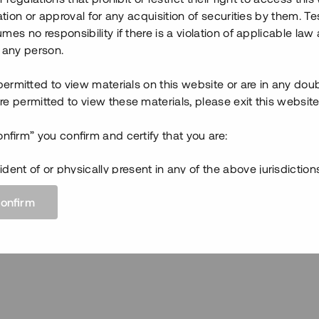
ration or approval for any acquisition of securities by them. T
mes no responsibility if there is a violation of applicable law
 any person.
 permitted to view materials on this website or are in any dou
e permitted to view these materials, please exit this website
onfirm” you confirm and certify that you are:
ident of or physically present in any of the above jurisdiction
tricted jurisdiction and are not a U.S. person (as defined in R
confirm
 U.S. Securities Act);
t of, or physically present in, a country within the European
d
ed to access this information pursuant to all applicable laws
ns.