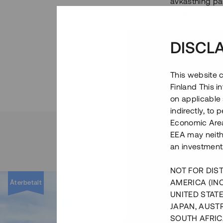
avkastning på 
projekt om du 
du som investe
exempelvis pro
DISCL
kallad crowdfu
andra investera
fastighetsproj
This website c
behöver du då 
Finland This 
främst ett Tess
on applicable 
den informati
indirectly, to
investeringspr
Economic Area)
du vill investe
EEA may neith
att investera i
an investment
projektet. Det
ha möjlighet a
NOT FOR DIST
kan du följa p
AMERICA (IN
Återbetalt
Tessin. Efters
UNITED STATE
investeringar
JAPAN, AUST
investeringar 
SOUTH AFRIC