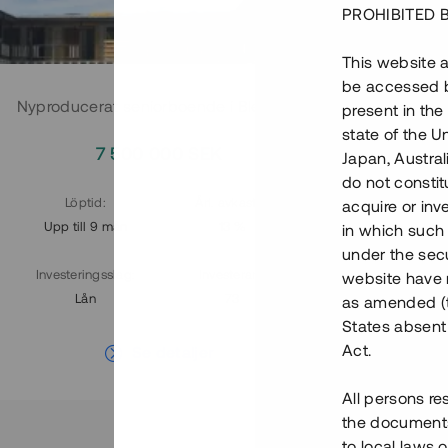
fortfarande in
PROHIBITED 
Tessin idag.
This website a
be accessed by
Nyproducerat seniorboende i Blekinge
present in the
state of the U
7 500 000 SEK
Japan, Austra
do not constitu
Löptid
:
Årl. avkastn.
:
acquire or inv
Upp till 9 mån
13 %
in which such o
under the secu
Investeringsslag
:
Investerare
:
website have n
Lån
73
as amended (th
States absent 
Act.
Se detaljer
All persons re
the documents 
to local laws o