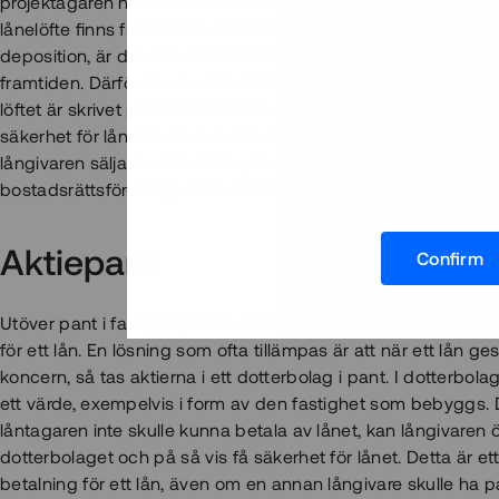
projektägaren när man får banklånet och betalt från medlemm
lånelöfte finns från banken och att bostadsrättsköparna teck
deposition, är det stor sannolikhet att bostadsrättsföreninge
framtiden. Därför har reversen ett ekonomiskt värde och är 
löftet är skrivet på. Detta innebär att det kan pantsättas och 
säkerhet för lånet tack vare det. Om projektägaren inte skull
långivaren sälja reversen eller på egen hand inkassera det
bostadsrättsföreningen ska betala till projektägaren när byg
Aktiepant
Confirm
Utöver pant i fastighet, finns det andra tillgångar som kan 
för ett lån. En lösning som ofta tillämpas är att när ett lån ges
koncern, så tas aktierna i ett dotterbolag i pant. I dotterbola
ett värde, exempelvis i form av den fastighet som bebyggs. 
låntagaren inte skulle kunna betala av lånet, kan långivaren ö
dotterbolaget och på så vis få säkerhet för lånet. Detta är ett 
betalning för ett lån, även om en annan långivare skulle ha pa