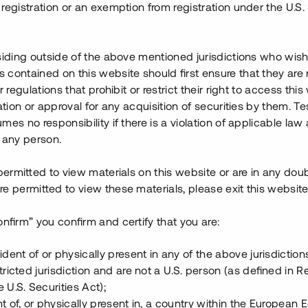
era inteckningar. Till
registration or an exemption from registration under the U.S. 
ta inteckning för 5 miljoner,
 inteckning finns separata
t vill säga vilken
del
av
siding outside of the above mentioned jurisdictions who wis
först i tiden får ett lägre
contained on this website should first ensure that they are 
antrealisation (till exempel
r regulations that prohibit or restrict their right to access this
det andra pantbrevet ha
ration or approval for any acquisition of securities by them. T
ar lägre prioritet än det
mes no responsibility if there is a violation of applicable law
 any person.
net, kan långivaren “realisera
 permitted to view materials on this website or are in any dou
myndigheten som säljer den
e permitted to view these materials, please exit this website
baka helt till långivarna, får
iv får genom utmätning. Hur
onfirm” you confirm and certify that you are:
l av det totala lånet som den
emot låneagentens kostnader
ident of or physically present in any of the above jurisdiction
tricted jurisdiction and are not a U.S. person (as defined in R
 U.S. Securities Act);
n
t of, or physically present in, a country within the European