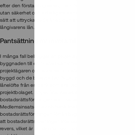
efter den första långivaren, men den andra långivaren är prio
utan säkerhet och aktieägare samt fordringsägare med efters
sätt att uttrycka detta är att den andra långivarens lån är efte
långivarens lån.
Pantsättning av revers till bostadsrättsföreni
I många fall bebygger en projektägare en fastighet för att s
byggnaden till en bostadsrättsförening. I praktiken finns en
projektägaren och styrelsen i bostadsrättsföreningen inna
byggd och de boende har flyttat in. Bostadsrättsföreningen h
lånelöfte från en bank som ska täcka en del av det pris som m
projektbolaget. Köpet finansieras även med insatser från f
bostadsrättsföreningen som har anmält intresse för att flytta 
Medlemsinsatserna och banklånet kommer däremot inte utbet
bostadsrättsföreningen förrän byggnaden är färdig och redo att
att bostadsrättsföreningen inte kan betala i förskott till proje
revers, vilket är ett skuldebrev – ett löfte om att bostadsrätts