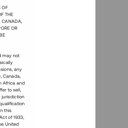
S OF
OF THE
, CANADA,
PORE OR
BE
nd may not
ically
ssions, any
), Canada,
h Africa and
fer to sell,
 jurisdiction
qualification
n this
Act of 1933,
the United