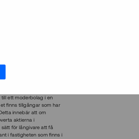
arna. Tack vare att ett
nat avtal och betalat
n kommer att få in pengar i
inte bara värt pappret som
att långivaren faktiskt kan få
e sköta betalningarna, kan
 belopp som
gnaden färdigställs.
pantsättas som en säkerhet
 till ett moderbolag i en
get finns tillgångar som har
Detta innebär att om
verta aktierna i
sätt för långivare att få
nt i fastigheten som finns i