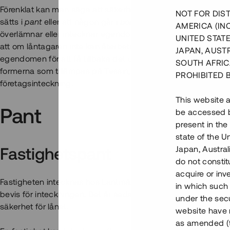
Förenklat kan man säga att säkerheter för lån förekommer i 
NOT FOR DIST
sätts i
pant
eller att någon går i
borgen
för lånet. Med pantsä
AMERICA (IN
överlämnar eller intecknar egendom till långivaren som säkerhe
UNITED STATE
att om låntagaren inte kan återbetala lånet, kan långivaren s
JAPAN, AUST
egendomen för att få tillbaka det utbetalade beloppet. Neda
SOUTH AFRIC
formerna som tillämpas på Tessin, det vill säga fastighetspa
PROHIBITED 
företagsinteckning.
This website a
Pant
be accessed by
present in the
state of the U
Japan, Austra
Fastighetspant
do not constitu
acquire or inv
Fastigheten intecknas hos Lantmäteriet, så att fastighetsäga
in which such o
bevis för inteckningen. Det är sedan detta pantbrev som öve
under the secu
säkerhet för lånet.
website have n
as amended (th