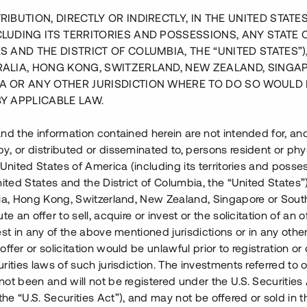
två former: att egendom
RIBUTION, DIRECTLY OR INDIRECTLY, IN THE UNITED STATE
ttning menas att låntagaren
CLUDING ITS TERRITORIES AND POSSESSIONS, ANY STATE 
t för ett lån, vilket innebär
S AND THE DISTRICT OF COLUMBIA, THE “UNITED STATES”)
älja den pantsatta
RALIA, HONG KONG, SWITZERLAND, NEW ZEALAND, SINGA
n beskrivs de vanligaste
A OR ANY OTHER JURISDICTION WHERE TO DO SO WOULD 
nt, aktiepant och
BY APPLICABLE LAW.
nd the information contained herein are not intended for, a
, or distributed or disseminated to, persons resident or phys
 United States of America (including its territories and posse
nited States and the District of Columbia, the “United States”
lia, Hong Kong, Switzerland, New Zealand, Singapore or Sout
te an offer to sell, acquire or invest or the solicitation of an of
est in any of the above mentioned jurisdictions or in any other
ren får ut ett pantbrev som
ffer or solicitation would be unlawful prior to registration or 
rlämnas till långivaren som
rities laws of such jurisdiction. The investments referred to o
ot been and will not be registered under the U.S. Securities 
e “U.S. Securities Act”), and may not be offered or sold in 