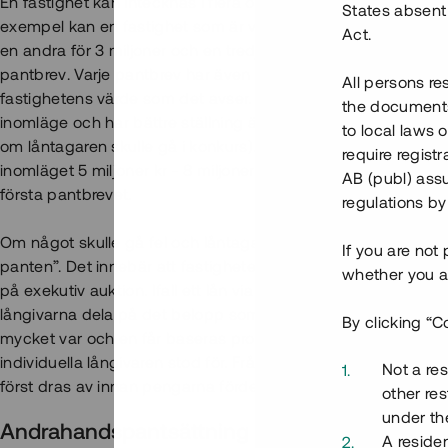
En fastighet kan intecknas i flera omgångar så att det finns fl
States absent 
exempel kan en fastighet som är värd 10 miljoner kr ha en förs
Act.
en andra för 3 miljoner och en tredje för 2 miljoner. För varje
pantbrev. Varje pantbrev har även ett så kallat “inomläge”, de
All persons re
fastighetens värde som det avser. Den inteckning som gjordes 
the documents 
inomläge och har bättre ställning än senare inteckningar vid p
to local laws o
om låntagaren skulle gå i konkurs). I exemplet ovan, skulle 
require regist
inomläget 5 miljoner kr - 8 miljoner kr, vilket innebär att det h
AB (publ) assu
första pantbrevet.
regulations by
Om något skulle gå fel och låntagaren inte betalar tillbaka lå
If you are not
panten”. Det innebär att fastigheten utmäts av Kronofogde
whether you ar
på exekutiv auktion. Ifall ett lån via Tessin inte kan betalas till
långivarna dela på det belopp som man som långivarkollekt
By clicking “C
mycket var och en får baseras procentuellt på hur stor ande
individuella långivaren stod för. Från det beloppet ska där
Not a res
först dras av innan pengarna fördelas på långivarna.
other res
under the
Andrahandspantsättning och efterställda lå
A residen