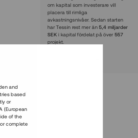
om kapital som investerare vill
placera till rimliga
avkastningsnivåer. Sedan starten
har Tessin rest mer än
5,4
miljarder
SEK
i kapital fördelat på över
557
projekt.
Skapa ett konto här
eden and
tries based
ly or
EEA (European
ide of the
nor complete