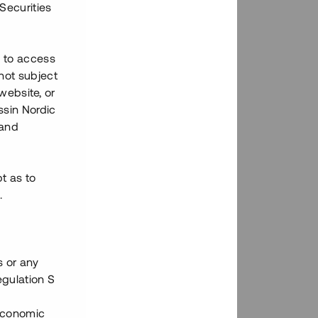
Securities
h to access
not subject
 website, or
essin Nordic
 and
bt as to
.
s or any
egulation S
 Economic