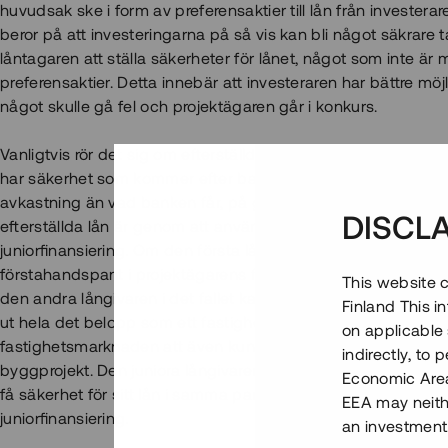
huvudsak ske i form av preferensaktier till lån från investerare
beror på att investeringarna på så vis kan bli något säkrare 
låntagaren att ställa säkerheter för lånet, något som inte är 
preferensaktier. Detta innebär att investeraren har bättre möjl
något skulle gå fel och projektägaren går i konkurs.
Vanligtvis rör det sig om efterställda lån som marknadsförs, d
har säkerhet som kommer efter banklån i prioriteringsordnin
avkastning än vad banken får, på grund av den ökade risken. 
DISCL
efterställda lån är genom att använda begreppen seniorfina
juniorfinansiering. Om den första långivaren i exemplet ova
förstahandspant i projektägarens fastighet, kallas banken fö
This website c
den andra långivaren i det fallet kallas för en junior långivar
Finland This 
ut hela det belopp som ett fastighetsprojekt behöver, finns 
on applicable 
fastighetsmarknaden att även kunna uppta juniora lån för a
indirectly, to
byggprojekt. Den juniora långivaren är efterställd den senio
Economic Area)
få säkerhet för sitt lån i samma pantbrev. På Tessin hanterar 
EEA may neith
juniorfinansiering.
an investment