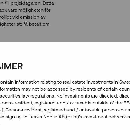
n till projektägaren. Detta
tack vare möjligheten för
möjligt vid emission av
igheter att få betalt om
et vill säga att långivarna
g. Detta möjliggör högre
Ett annat sätt att beskriva
AIMER
nsiering och
n är en bank som har
r en senior långivare, medan
ontain information relating to real estate investments in Sw
e. Eftersom banker aldrig lånar
information may not be accessed by residents of certain coun
det ett ökat behov på
securities law regulations. No investments are directed, direct
tt kunna uppföra
 persons resident, registered and / or taxable outside of the 
ra, men kan ändå i många fall
. Persons resident, registered and / or taxable persons outs
vi just sådan
er sign up to Tessin Nordic AB (publ)'s investment network 
.