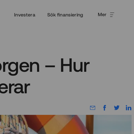
Mer
Investera
Sök finansiering
rgen – Hur
erar