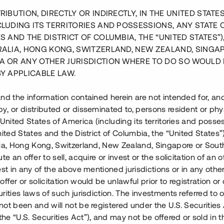
RIBUTION, DIRECTLY OR INDIRECTLY, IN THE UNITED STATE
CLUDING ITS TERRITORIES AND POSSESSIONS, ANY STATE 
får man bygga på en tomt
S AND THE DISTRICT OF COLUMBIA, THE “UNITED STATES”)
nande från dina grannar om
RALIA, HONG KONG, SWITZERLAND, NEW ZEALAND, SINGA
ta gäller däremot inte om
A OR ANY OTHER JURISDICTION WHERE TO DO SO WOULD 
än plats. Vissa
BY APPLICABLE LAW.
komma på fråga så rådfråga
nd the information contained herein are not intended for, a
, or distributed or disseminated to, persons resident or phys
t gäller för fastigheter
 United States of America (including its territories and posse
föreningar med fler
nited States and the District of Columbia, the “United States”
undantaget. Dessutom måste
lia, Hong Kong, Switzerland, New Zealand, Singapore or Sout
a ett attefallshus för att
te an offer to sell, acquire or invest or the solicitation of an of
est in any of the above mentioned jurisdictions or in any other
ffer or solicitation would be unlawful prior to registration or 
ara en bra
rities laws of such jurisdiction. The investments referred to o
ot been and will not be registered under the U.S. Securities 
e “U.S. Securities Act”), and may not be offered or sold in 