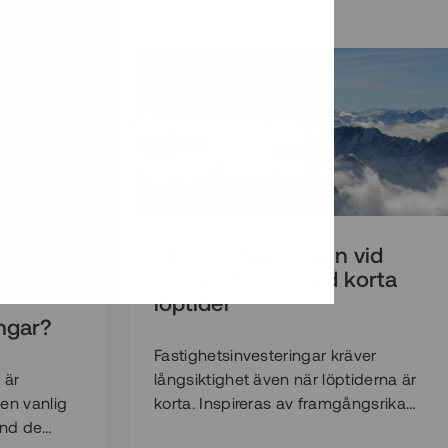
Lång horisont även vid
en vara
investeringar med korta
löptider
ngar?
Fastighetsinvesteringar kräver
 är
långsiktighet även när löptiderna är
r en vanlig
korta. Inspireras av framgångsrika
and de
investerare och fokusera på