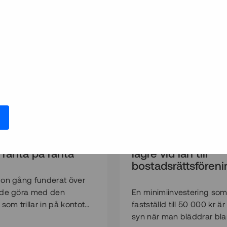
in iPhone X
Hur kan
gen kostar 241 000
minimiinvestering
 ränta på ränta
lägre vid lån till
bostadsrättsföreni
on gång funderat över
rde göra med den
En minimiinvestering som
som trillar in på kontot
fastställd till 50 000 kr ä
ojekt som du har
syn när man bläddrar bl