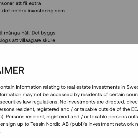
soner att få extra
 det en bra investering som
 på många håll. Det byggs
slogs att villaägare skulle
na tomter och hyra ut
mellan 150 000 – 200 000
huset
har likväl inte blivit en
AIMER
rjar emellertid sakteligen bli
ontain information relating to real estate investments in Sw
 en bra affär ur ett
information may not be accessed by residents of certain coun
tillgängliga på marknaden.
securities law regulations. No investments are directed, direct
ättsföreningar.
 persons resident, registered and / or taxable outside of the 
 en permanentbostad som
. Persons resident, registered and / or taxable persons outs
er sign up to Tessin Nordic AB (publ)'s investment network 
.