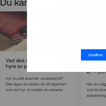
Du kanske även gillar:
Confirm
Vad ska man tänka på vid
Varför d
hyra av privatbostad?
egentli
kr – Om
Hyr du ditt boende i andrahand?
Eller äger du rentav en till lägenhet
Har du någ
som du hyr ut medan du arbetar
vad du bo
eller studerar i en annan stad eller
avkastning 
för att tjäna lite extra pengar varje
från de pr