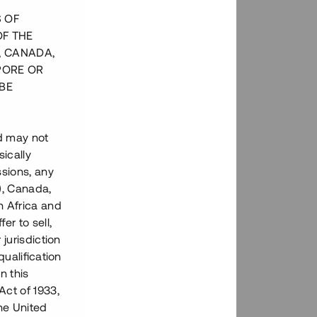
S OF
OF THE
, CANADA,
PORE OR
BE
nd may not
ically
ssions, any
), Canada,
h Africa and
fer to sell,
 jurisdiction
qualification
n this
Act of 1933,
the United