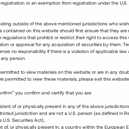
registration or an exemption from registration under the U.S. 
 och bostadsrättsföreningar.
tra intäktsström.
siding outside of the above mentioned jurisdictions who wis
ostadsrättsföreningar om
contained on this website should first ensure that they are 
r. Se bara till att noga
r regulations that prohibit or restrict their right to access this
lir positivt.
ration or approval for any acquisition of securities by them. T
mes no responsibility if there is a violation of applicable law
 any person.
 permitted to view materials on this website or are in any dou
s inte vill eller kan bygga
e permitted to view these materials, please exit this website
v investeringar passivt?
m har marknadsförts på Tessin
onfirm” you confirm and certify that you are:
 till fastighetsprojekten. Då
år ändå avkastning för
ident of or physically present in any of the above jurisdiction
r på Tessin.
tricted jurisdiction and are not a U.S. person (as defined in R
 U.S. Securities Act);
llorna eller parhusen byggs
t of, or physically present in, a country within the European