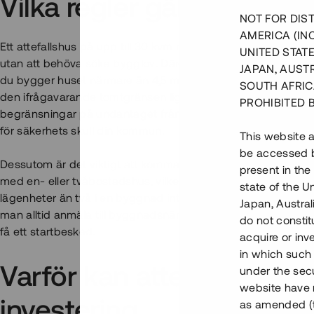
Vilka regler gäller?
NOT FOR DIST
AMERICA (IN
Ett attefallshus på upp till 30 kvm med en höjd på 4 meter 
UNITED STATE
utan att behöva söka bygglov. Däremot måste du få godkän
JAPAN, AUST
du bygger huset närmare än 4,5 meter från tomtgränsen. Det
SOUTH AFRIC
den ifrågavarande tomtgränsen ligger mot en gata eller allm
PROHIBITED 
begränsningar på undantaget från bygglov kan i vissa fall 
för säkerhets skull din kommun.
This website a
be accessed by
Dessutom är det viktigt att komma ihåg att dessa regler endas
present in the
med en- eller tvåbostadshus, vilket innebär att bostadsrätts
state of the U
lägenheter än två i en byggnad inte omfattas av bygglovs
Japan, Austra
man alltid anmäla till byggnadsnämnden att man tänker uppför
do not constitu
få ett startbesked.
acquire or inv
in which such o
Varför kan attefallshus v
under the secu
website have n
investering
as amended (th