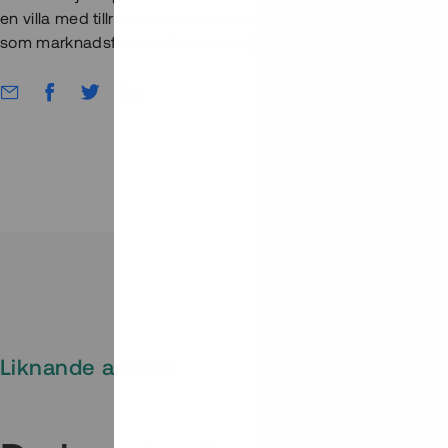
en villa med tillräckligt stor tomt, kan du åtminstone ibland i
som marknadsförs via Tessin där projektägaren också bygger t
Liknande artiklar