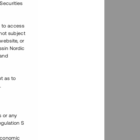
Securities
h to access
not subject
 website, or
essin Nordic
 and
bt as to
.
s or any
egulation S
 Economic