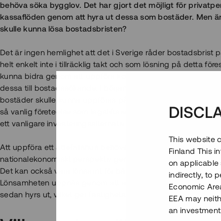
behöva söka bygglov. Det har gjort det möjligt för privatper
kassaflöden genom att hyra ut dessa som bostäder. Men är
skulle kunna lösa bostadsbristen?
Det är ingen hemlighet att det i Sverige råder bostadsbrist
helt enkelt inte i tillräcklig takt och som lösning på detta före
kunna bidra genom att uppföra komplementbyggnader på si
dessa till bostadssökande. I början var förhoppningen att 
bostäder skulle kunna uppföras på detta sätt men
attefalls
DISCL
så vanlig företeelse som lagstiftaren hade hoppats på. Det bö
ett vanligare investeringsalternativ och bostadsform.
This website c
Att uppföra ett attefallshus behöver däremot inte endast vara
Finland This 
nationalekonomiskt perspektiv genom att fler bostäder blir 
on applicable 
Det kan också vara lönsamt för både villaägare och bostadsr
indirectly, to
Lönsamheten uppnås genom att attefallshuset inreds som
Economic Area)
sedan hyrs ut, vilket ger fastighetsägaren löpande intäkter.
EEA may neith
an investment