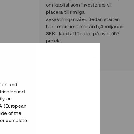
om kapital som investerare vill
placera till rimliga
avkastningsnivåer. Sedan starten
har Tessin rest mer än
5,4
miljarder
SEK
i kapital fördelat på över
557
projekt.
Skapa ett konto här
eden and
tries based
ly or
EEA (European
ide of the
nor complete