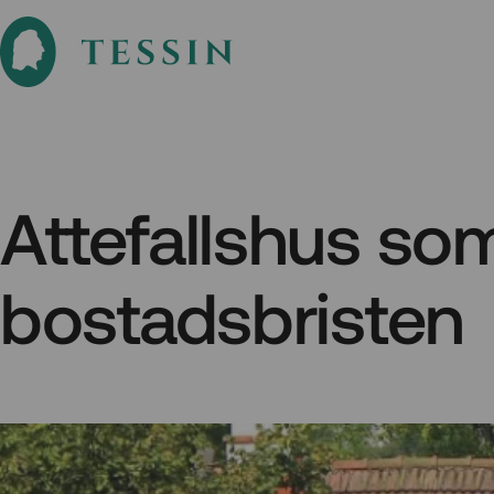
Attefallshus so
bostadsbristen