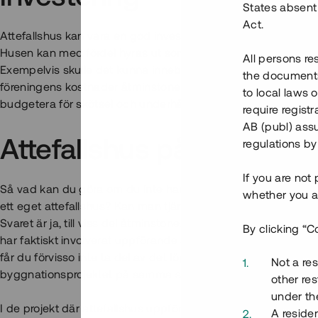
States absent 
Act.
Attefallshus kan vara en god investering för både villaägare
Husen kan med fördel hyras ut som bostäder, vilket ger en ex
All persons re
Exempelvis skulle det kunna innebära lägre avgifter inom b
the documents 
föreningens kostnader åtminstone delvis täcks av hyresintäkte
to local laws o
budgetera för skötsel och underhåll så att driftnettot faktiskt b
require regist
AB (publ) assu
Attefallshus på Tessin
regulations by
If you are not
Så vad kan du göra om du inte har plats på tomten eller annar
whether you ar
ett eget attefallshus? Kan man tjäna pengar på denna form a
Svaret är ja, till viss del åtminstone. Några av projekten so
By clicking “C
har faktiskt involverat uppförande av attefallshus i anslutning
får du förvisso inte ta del av det löpande kassaflödet men f
Not a res
byggnationsprojektet på samma sätt som det annars fungera
other res
under the
I de projekt där attefallshus uppförs krävs att de faktiska vi
A residen