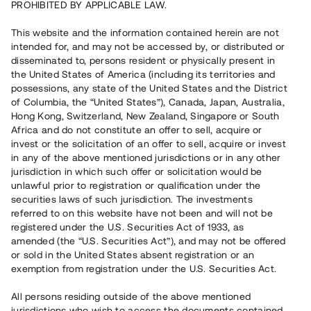
inte lång stund att registrera sig. När du har ett konto och har
PROHIBITED BY APPLICABLE LAW.
deras projekt. Det gör det mycket enklare för dig att investera
loggat in i tjänsten kan du söka upp det projekt du är
i studentbostäder.
intresserad av. Eftersom Tessin är en crowdfunding-tjänst
This website and the information contained herein are not
investerar du i fastighetsprojekt tillsammans med flertalet
intended for, and may not be accessed by, or distributed or
andra investerare. Det betyder att ditt investerade kapital inte
disseminated to, persons resident or physically present in
behöver vara lika högt som i normala fall när man investerar i
the United States of America (including its territories and
Återbetalt
studentbostäder. Första steget, efter att du registrerat dig, är
possessions, any state of the United States and the District
att reservera andelar i det projekt du vill investera i.
of Columbia, the “United States”), Canada, Japan, Australia,
Reservationen är inte bindande men är obligatorisk för att du
Hong Kong, Switzerland, New Zealand, Singapore or South
ska kunna investera i det projekt du vill investera i. Kom ihåg
Africa and do not constitute an offer to sell, acquire or
att läsa informationen om projektet noga innan du investerar
invest or the solicitation of an offer to sell, acquire or invest
så du är medveten om villkoren som gäller för det specifika
in any of the above mentioned jurisdictions or in any other
projektet. Är du oerfaren när det gäller fastighetsinvesteringar
jurisdiction in which such offer or solicitation would be
kan du ta hjälp av rådgivare för att säkerställa att du förstår
unlawful prior to registration or qualification under the
informationen om när avkastningen betalas ut mm. Tänk
securities laws of such jurisdiction. The investments
Expansion av etablerad fastighetskoncern
också på att alla investeringar har risker och din investering
referred to on this website have not been and will not be
registered under the U.S. Securities Act of 1933, as
kan gå förlorad.
Läs mer
om hur du investerar i
10 500 000 SEK
amended (the “U.S. Securities Act”), and may not be offered
studentbostäder med hjälp av Tessin.
or sold in the United States absent registration or an
Löptid
:
Upp till 48 mån
exemption from registration under the U.S. Securities Act.
Årl. avkastn.
:
8 %
Investeringsslag
:
Lån
Investerare
:
107
All persons residing outside of the above mentioned
jurisdictions who wish to access the documents contained