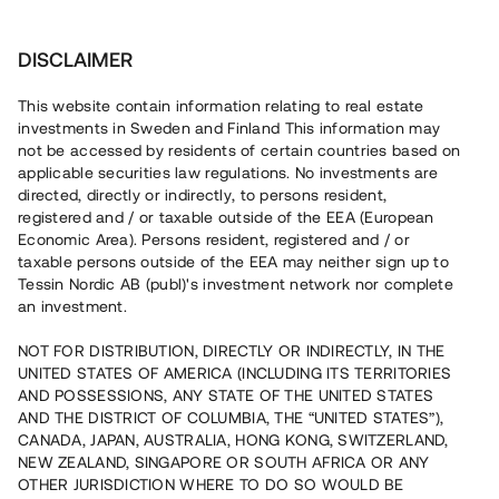
Investera
DISCLAIMER
This website contain information relating to real estate
investments in Sweden and Finland This information may
not be accessed by residents of certain countries based on
applicable securities law regulations. No investments are
Investera i studentbostäder
directed, directly or indirectly, to persons resident,
registered and / or taxable outside of the EEA (European
Economic Area). Persons resident, registered and / or
taxable persons outside of the EEA may neither sign up to
Tessin Nordic AB (publ)'s investment network nor complete
Har du funderat på att investera i studentbostäder? Det är
inte alls en dum idé. Det är överlag brist på bostäder i de
an investment.
flesta studentstäder och att investera i studentbostäder kan
därför ge dig som investerare god avkastning. Det som kan
NOT FOR DISTRIBUTION, DIRECTLY OR INDIRECTLY, IN THE
ställa till problem är att det ofta är dyrt att investera i
UNITED STATES OF AMERICA (INCLUDING ITS TERRITORIES
fastighetsprojekt. Det krävs också att du som investerar har
AND POSSESSIONS, ANY STATE OF THE UNITED STATES
goda kontakter med de företag som bygger studentbostäder.
Tjänsten fungerar på så vis att fastighetsutvecklare publicerar
AND THE DISTRICT OF COLUMBIA, THE “UNITED STATES”),
sina projekt på plattformen. Du som vill investera i
CANADA, JAPAN, AUSTRALIA, HONG KONG, SWITZERLAND,
Vi tycker att alla borde kunna investera i studentbostäder och
Läs mer
studentbostäder behöver registrera ett konto för att få mer
NEW ZEALAND, SINGAPORE OR SOUTH AFRICA OR ANY
andra fastigheter. Därför har vi utvecklat en tjänst där du som
information om de projekt som publicerats på Tessin. Det tar
OTHER JURISDICTION WHERE TO DO SO WOULD BE
investerare kan möta fastighetsutvecklare och investera i