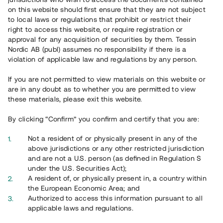
on this website should first ensure that they are not subject
Se detaljer
to local laws or regulations that prohibit or restrict their
right to access this website, or require registration or
approval for any acquisition of securities by them. Tessin
Nordic AB (publ) assumes no responsibility if there is a
Återbetalt
violation of applicable law and regulations by any person.
If you are not permitted to view materials on this website or
are in any doubt as to whether you are permitted to view
these materials, please exit this website.
By clicking “Confirm” you confirm and certify that you are:
Not a resident of or physically present in any of the
Hyresrätter nära Karlstads universitet
above jurisdictions or any other restricted jurisdiction
and are not a U.S. person (as defined in Regulation S
14 000 000 SEK
under the U.S. Securities Act);
A resident of, or physically present in, a country within
Löptid
:
14 - 20 mån
the European Economic Area; and
Årl. avkastn.
:
11 %
Authorized to access this information pursuant to all
Investeringsslag
:
Lån
applicable laws and regulations.
Investerare
:
200