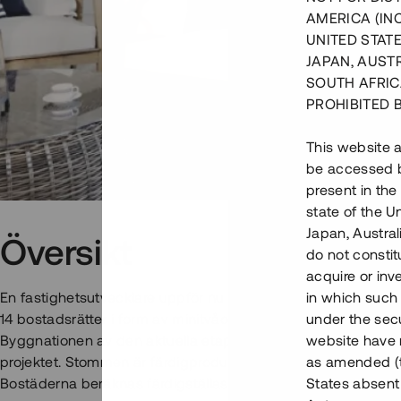
AMERICA (IN
UNITED STATE
JAPAN, AUST
SOUTH AFRIC
PROHIBITED 
This website a
be accessed by
present in the
state of the U
Japan, Austra
Översikt
do not constitu
acquire or inv
En fastighetsutvecklare uppför nu den fjärde etappen av et
in which such o
14 bostadsrätter i form av minitvåor, etagelägenheter samt t
under the secu
Byggnationen av den aktuella etappen har påbörjats och hittil
website have n
projektet. Stommen är färdigproducerad och monteringen sta
as amended (th
Bostäderna beräknas färdigställas i augusti 2021.
States absent 