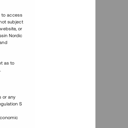
h to access
not subject
 website, or
essin Nordic
 and
bt as to
.
s or any
egulation S
 Economic