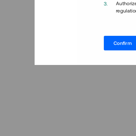
Authoriz
regulatio
Confirm