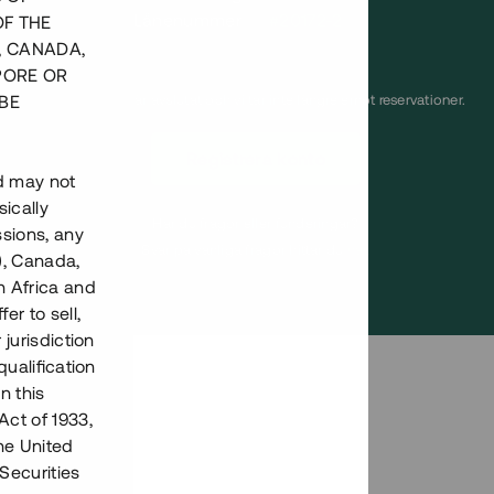
Lånenummer
#20172-2
OF THE
, CANADA,
PORE OR
BE
Detta projekt är avslutat och vi tar inte längre emot reservationer.
Registrera konto
nd may not
ically
Har du frågor eller funderingar?
ssions, any
Svar på vanliga frågor hittar du
här
.
), Canada,
h Africa and
fer to sell,
 jurisdiction
qualification
n this
Act of 1933,
the United
Securities