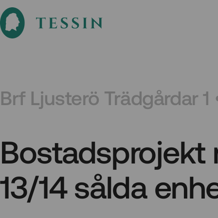
Brf Ljusterö Trädgårdar 1 
Bostadsprojekt
13/14 sålda enhe