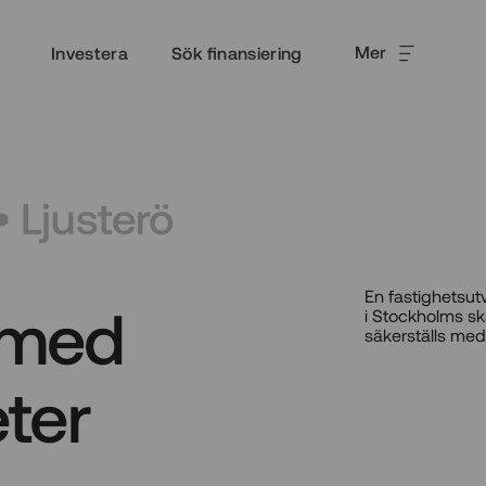
Mer
Investera
Sök finansiering
• Ljusterö
En fastighetsut
 med
i Stockholms sk
säkerställs med
ter