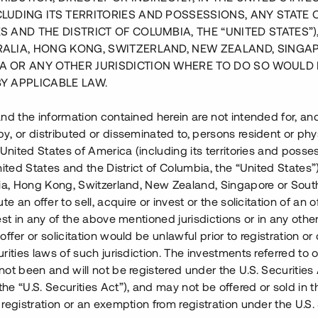
CLUDING ITS TERRITORIES AND POSSESSIONS, ANY STATE 
S AND THE DISTRICT OF COLUMBIA, THE “UNITED STATES”)
RALIA, HONG KONG, SWITZERLAND, NEW ZEALAND, SINGA
A OR ANY OTHER JURISDICTION WHERE TO DO SO WOULD 
BY APPLICABLE LAW.
nd the information contained herein are not intended for, a
, or distributed or disseminated to, persons resident or phys
 United States of America (including its territories and posse
nited States and the District of Columbia, the “United States”
lia, Hong Kong, Switzerland, New Zealand, Singapore or Sout
te an offer to sell, acquire or invest or the solicitation of an of
est in any of the above mentioned jurisdictions or in any other
t pågående projekt omfattande
ffer or solicitation would be unlawful prior to registration or 
rerummare på Ljusterö.
rities laws of such jurisdiction. The investments referred to o
ls har ca 10 mkr investerats i
ot been and will not be registered under the U.S. Securities 
rtar i mitten av november.
e “U.S. Securities Act”), and may not be offered or sold in 
registration or an exemption from registration under the U.S. 