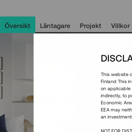
Översikt
Låntagare
Projekt
Villkor
DISCL
This website c
Finland This 
on applicable 
indirectly, to
Economic Area)
EEA may neith
an investment
NOT FOR DIST