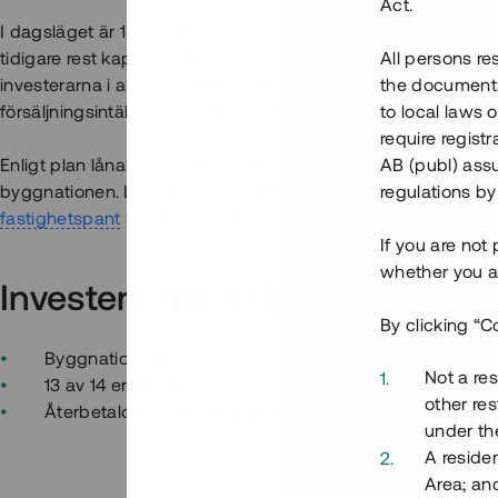
Act.
I dagsläget är 13 av 14 enheter sålda med upplåtelseavtal. 
tidigare rest kapital via Tessin för färdigställandet av etapp 2
All persons re
investerarna i april 2020. Återbetalningen av det aktuella l
the documents 
försäljningsintäkterna från etapp 4 där vinstmarginalen uppgår
to local laws o
require regist
Enligt plan lånar bolaget nu in upp till 2,6 mkr i en andra kapi
AB (publ) assu
byggnationen. Lånet löper upp till 15 mån med 9 % årsränta
regulations by
fastighetspant
samt
proprieborgen
.
If you are not
whether you ar
Investeringens styrkor
By clicking “C
Byggnationen pågår
Not a res
13 av 14 enheter sålda
other res
Återbetald kapitalresning via Tessin
under the
A residen
Area; an