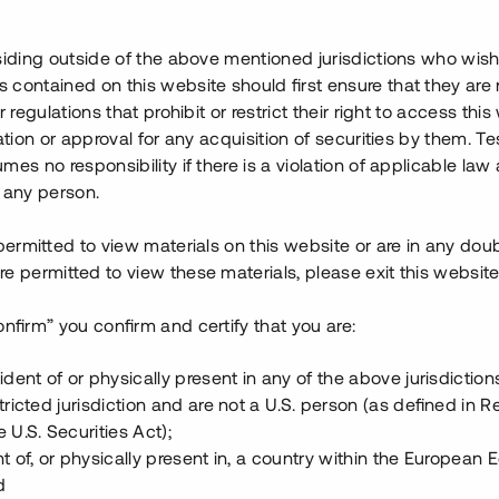
Teamet bakom projektet har
 och lånet återbetalades till
siding outside of the above mentioned jurisdictions who wis
ånet sker genom
contained on this website should first ensure that they are 
 till ca 15 %.
r regulations that prohibit or restrict their right to access this
ration or approval for any acquisition of securities by them. T
talresning för att delfinansiera
mes no responsibility if there is a violation of applicable law
 och säkerställs med
 any person.
 permitted to view materials on this website or are in any dou
e permitted to view these materials, please exit this website
onfirm” you confirm and certify that you are:
ident of or physically present in any of the above jurisdiction
tricted jurisdiction and are not a U.S. person (as defined in R
 U.S. Securities Act);
t of, or physically present in, a country within the European
d