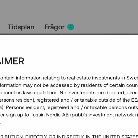
Tidsplan
Frågor
4
AIMER
ontain information relating to real estate investments in Sw
information may not be accessed by residents of certain coun
securities law regulations. No investments are directed, direct
 persons resident, registered and / or taxable outside of the 
. Persons resident, registered and / or taxable persons outs
er sign up to Tessin Nordic AB (publ)'s investment network 
.
RIBUTION, DIRECTLY OR INDIRECTLY, IN THE UNITED STATE