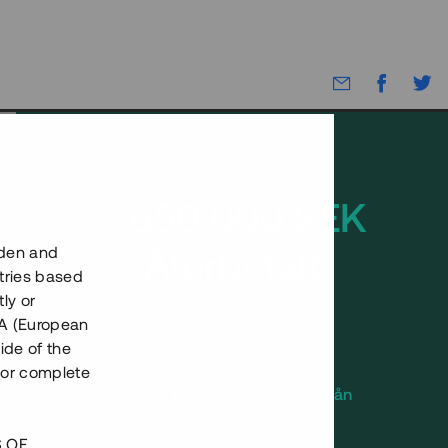
Rest kapital
2 650 000 SEK
Återbetalt
eden and
tries based
ly or
EEA (European
Antal investerare
30
ide of the
Investeringsslag
Lån
nor complete
Löptid
Upp till 15 mån
Årsränta
9 %
Minimiinvestering
50 000 SEK
S OF